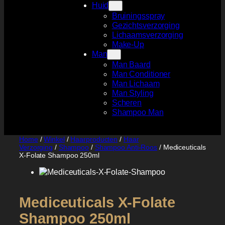
Huid
Bruiningsspray
Gezichtsverzorging
Lichaamsverzorging
Make-Up
Man
Man Baard
Man Conditioner
Man Lichaam
Man Styling
Scheren
Shampoo Man
Home
/
Winkel
/
Haarproducten
/
Haar
Verzorging
/
Shampoo
/
Shampoo Anti-Roos
/ Mediceuticals
X-Folate Shampoo 250ml
Mediceuticals X-Folate
Shampoo 250ml