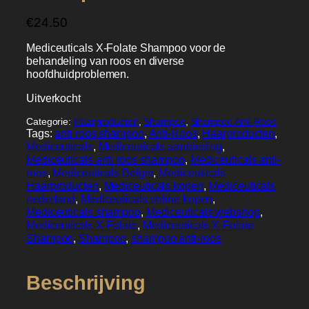
€
24.50
Mediceuticals X-Folate Shampoo voor de
behandeling van roos en diverse
hoofdhuidproblemen.
Uitverkocht
Categorie:
Haarproducten
, 
Shampoo
, 
Shampoo Anti-Roos
Tags:
anti roos shampoo
, 
Anti-Roos
, 
Haarproducten
, 
Mediceuticals
, 
Mediceuticals aanbieding
, 
Mediceuticals anti roos shampoo
, 
Mediceuticals anti-
roos
, 
Mediceuticals Belgie
, 
Mediceuticals
Haarproducten
, 
Mediceuticals kopen
, 
Mediceuticals
nederland
, 
Mediceuticals online kopen
, 
Mediceuticals shampoo
, 
Mediceuticals webshop
, 
Mediceuticals X-Folate
, 
Mediceuticals X-Folate
Shampoo
, 
Shampoo
, 
shampoo anti-roos
Beschrijving